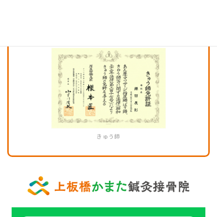
はり師
きゅう師